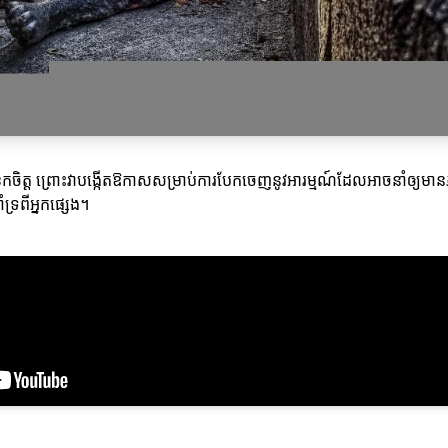
៍ខកចិត្ត ព្រោះវាបង្កើតឱកាសសម្រាប់ការបែកចេញនូវអារម្មណ៍ដែលអាចនាំឲ្យម
ទ្រពីអ្នកផ្សេង។