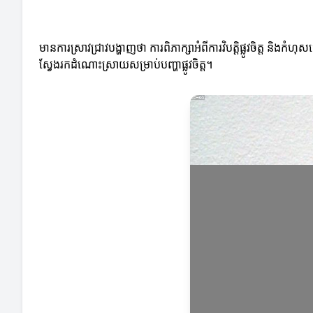
មានការស្រាវជ្រាវបង្ហាញថា ការពិភាក្សាអំពីការវិបត្តិផ្លូវចិត្ត និងក
ស្វែងរកដំណោះស្រាយសម្រាប់បញ្ហាផ្លូវចិត្ត។