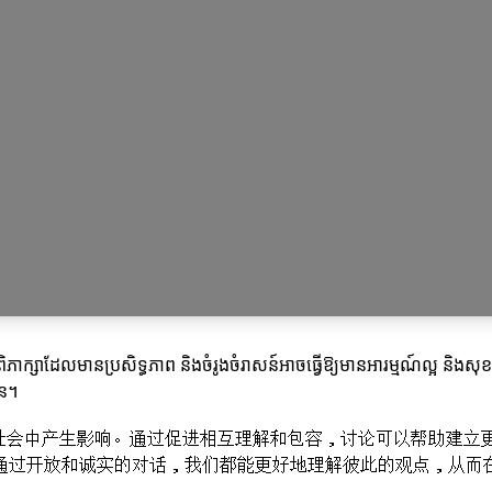
ិភាក្សាដែលមានប្រសិទ្ធភាព និងចំរូងចំរាសន៍អាចធ្វើឱ្យមានអារម្មណ៍ល្អ និងស
ាន។
在更广泛的社会中产生影响。通过促进相互理解和包容，讨论可以帮助建
通过开放和诚实的对话，我们都能更好地理解彼此的观点，从而