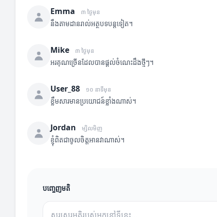
Emma
៣ ថ្ងៃមុន
នឹងតាមដានរាល់អត្ថបទបន្តទៀត។
Mike
៣ ថ្ងៃមុន
អរគុណច្រើនដែលបានផ្តល់ចំណេះដឹងថ្មីៗ។
User_88
១០ នាទីមុន
ខ្លឹមសារមានប្រយោជន៍ខ្លាំងណាស់។
Jordan
ម្សិលមិញ
ខ្ញុំពិតជាចូលចិត្តអានវាណាស់។
បញ្ចេញមតិ