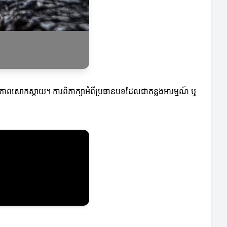
ានភាពសោកស្តាយ។ ការពិភាក្សាអំពីប្រធានបទដែលជាគន្លងអារម្មណ៍ ឬ