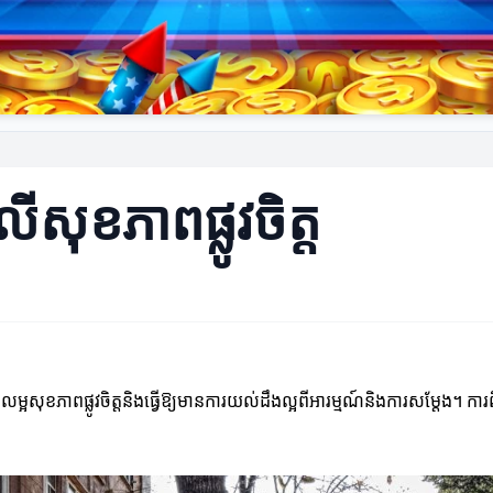
ើសុខភាពផ្លូវចិត្ត
លម្អសុខភាពផ្លូវចិត្តនិងធ្វើឱ្យមានការយល់ដឹងល្អពីអារម្មណ៍និងការសម្តែង។ កា