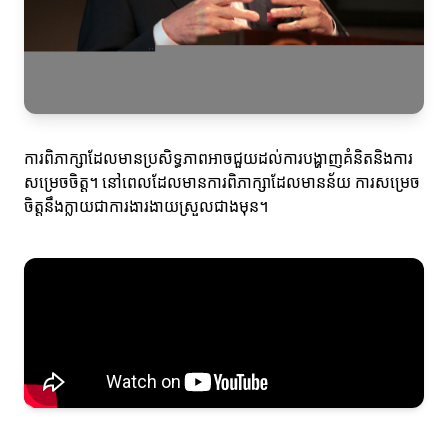
ការពិភាក្សាដែលមានប្រសិទ្ធភាពអាចជួយដល់ការបង្ហាញគំនិតនិងការ
សម្រេចចិត្ត។ នៅពេលដែលមានការពិភាក្សាដែលមានន័យ ការសម្រេច
ចិត្តនឹងក្លាយជាការងារងាយស្រួលជាងមុន។