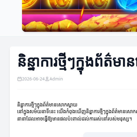
និន្នាការថ្មីៗក្នុងព័ត
2026-06-24
Admin
និន្នាការថ្មីៗក្នុងព័ត៌មានសោកស្តាយ
នៅក្នុងសម័យនាទីនេះ យើងកំពុងឃើញនិន្នាការថ្មីៗក្នុងព័ត៌មានសោក
នានាដែលអាចធ្វើឱ្យមានផលប៉ះពាល់ដល់ការរស់នៅរបស់មនុស្ស។