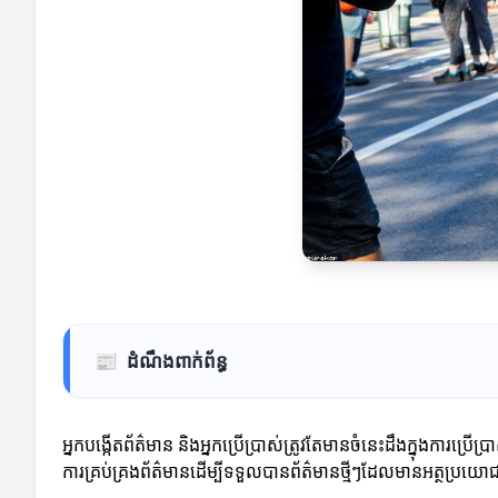
📰
ដំណឹងពាក់ព័ន្ធ
អ្នកបង្កើតព័ត៌មាន និងអ្នកប្រើប្រាស់ត្រូវតែមានចំនេះដឹងក្នុងការប្
ការគ្រប់គ្រងព័ត៌មានដើម្បីទទួលបានព័ត៌មានថ្មីៗដែលមានអត្ថប្រយោ