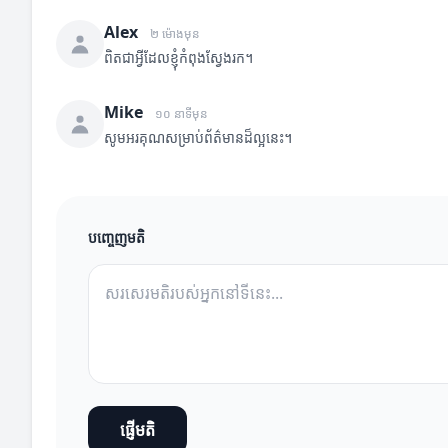
Alex
២ ម៉ោងមុន
ពិតជាអ្វីដែលខ្ញុំកំពុងស្វែងរក។
Mike
១០ នាទីមុន
សូមអរគុណសម្រាប់ព័ត៌មានដ៏ល្អនេះ។
បញ្ចេញមតិ
ផ្ញើមតិ