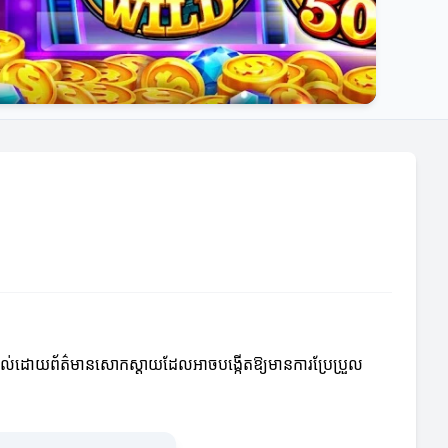
ប៉ះពាល់ដោយព័ត៌មានសោកស្តាយដែលអាចបង្កើតឱ្យមានការប្រែប្រួល