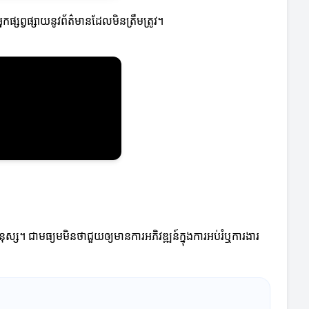
ផ្សព្វផ្សាយនូវព័ត៌មានដែលមិនត្រឹមត្រូវ។
ស្ស។ ជាមធ្យមមិនថាជួយឲ្យមានការអភិវឌ្ឍន៍ក្នុងការអប់រំឬការងារ