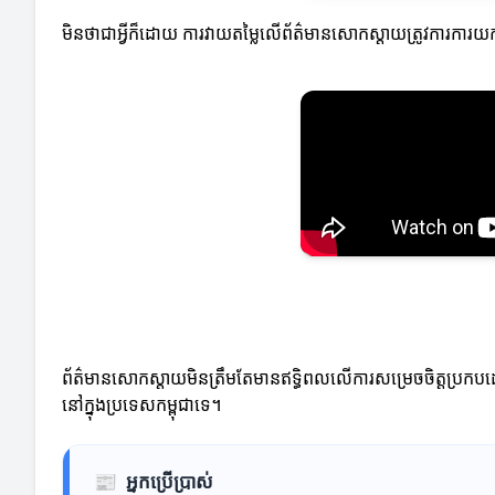
មិនថាជាអ្វីក៏ដោយ ការវាយតម្លៃលើព័ត៌មានសោកស្តាយត្រូវការការយកចិត
ព័ត៌មានសោកស្តាយមិនត្រឹមតែមានឥទ្ធិពលលើការសម្រេចចិត្តប្រកបដោយស
នៅក្នុងប្រទេសកម្ពុជាទេ។
📰
អ្នកប្រើប្រាស់