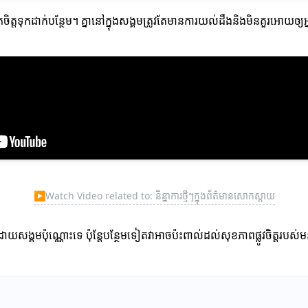
្តទុកដាក់បន្ថែម។ គ្នានៅក្នុងសង្គមត្រូវតែមានការយល់ដឹងនិងមិនគួរអោយឲ្យអ្នក
▶
Watch Video related to: និន្នាការថ្មីៗក្នុងព័ត៌មានសោកស្តាយ
ង្គមប៉ុណ្ណោះទេ ប៉ុន្តែបន្ថែមទៀតវាអាចប៉ះពាល់ដល់សុខភាពផ្លូវចិត្តរបស់មនុ