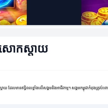
៌មានសោកស្តាយ
ស្តាយ ដែលមានឥទ្ធិពលខ្លាំងលើសង្គមនិងអាជីវកម្ម។ សង្គមកម្ពុជាកំពុងត្រូវ