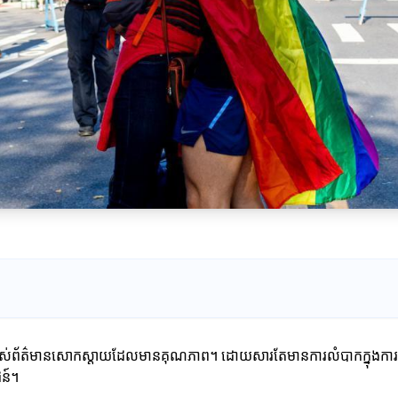
រើប្រាស់ព័ត៌មានសោកស្តាយដែលមានគុណភាព។ ដោយសារតែមានការលំបាកក្នុងការស្វែងរកព
ជន៍។