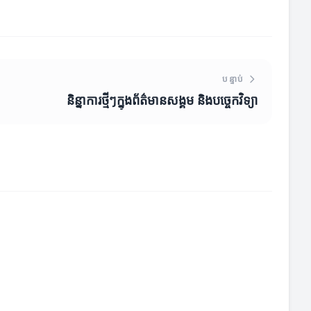
បន្ទាប់
និន្នាការថ្មីៗក្នុងព័ត៌មានសង្គម និងបច្ចេកវិទ្យា