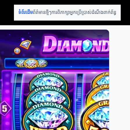
ទំព័រដើម
ព័ត៌មានថ្មីៗ
ការពិភាក្សា
អ្នកប្រើប្រាស់
ដំណឹងពាក់ព័ន្ធ