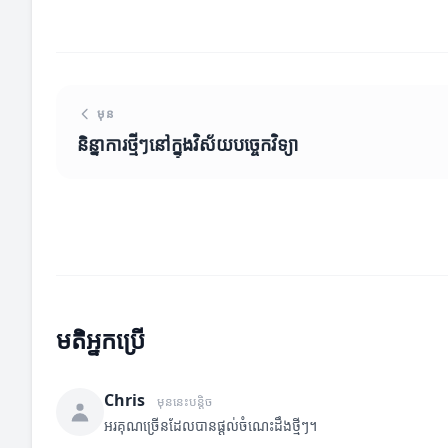
មុន
និន្នាការថ្មីៗនៅក្នុងវិស័យបច្ចេកវិទ្យា
មតិអ្នកប្រើ
Chris
មុននេះបន្តិច
អរគុណច្រើនដែលបានផ្តល់ចំណេះដឹងថ្មីៗ។