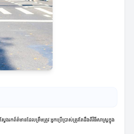
័ត៌មានដែលត្រឹមត្រូវ អ្នកប្រើប្រាស់ត្រូវតែដឹងពីវិធីសាស្រ្តក្នុង