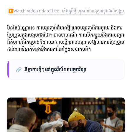
▶
Watch Video related to: អភិវឌ្ឍន៍ថ្មីៗក្នុងព័ត៌មានស្រាវជ្រាវលើសង្គម
មិនតែប៉ុណ្ណោះទេ ការបង្ហាញព័ត៌មានថ្មីៗអាចបង្ហាញពីការឋូរឋរ និងការ
ប្រែប្រួលក្នុងសង្គមផងដែរ។ ជាឧទាហរណ៍ ការលើកស្ទួយនិងការបង្ហោះ
ព័ត៌មានអំពីគម្រោងនិងនយោបាយថ្មីៗអាចបណ្តាលឱ្យមានការប្រែប្រួល
ដល់ភាពទំនាក់ទំនងនិងការតវ៉ានៅក្នុងសហគមន៍។
🔗
និន្នាការថ្មីៗនៅក្នុងវិស័យបច្ចេកវិទ្យា