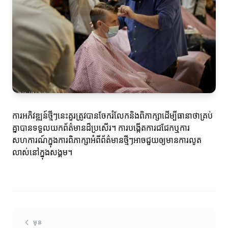
ការអភិវឌ្ឍន៍ថ្មីៗនេះគួរត្រូវបានចែករំលែកនិងពិភាក្សាដើម្បីធានាថាគ្រប់
គ្នាបានទទួលយកព័ត៌មានដ៏ប្រសើរ។ ការបង្កើតការជជែកឬការ
សហការណ៍ក្នុងការពិភាក្សាអំពីព័ត៌មានថ្មីៗអាចជួយឲ្យមានការលូត
លាស់នៅក្នុងសង្គម។
មុន