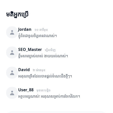
មតិអ្នកប្រើ
Jordan
១០ នាទីមុន
ខ្ញុំពិតជាចូលចិត្តអានវាណាស់។
SEO_Master
ម្សិលមិញ
ខ្លឹមសារច្បាស់លាស់ ងាយយល់ណាស់។
David
២ ម៉ោងមុន
អរគុណច្រើនដែលបានផ្តល់ចំណេះដឹងថ្មីៗ។
User_88
មុននេះបន្តិច
អត្ថបទល្អណាស់! អរគុណសម្រាប់ការចែករំលែក។