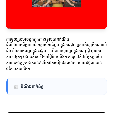
ការចូលរួមរបស់អ្នកក្នុងការទទួលបានដំណឹង
ដំណឹងពាក់ព័ន្ធអាចជាកត្តាសំខាន់មួយក្នុងការជួយអ្នកអភិវឌ្ឍន៍ការយល់
ដឹង និងការចូលរួមក្នុងសង្គម។ យើងអាចចូលរួមក្នុងការប្រជុំ ឬសកម្ម
ភាពផ្សេងៗ ដែលកើតឡើងនៅជុំវិញយើង។ ការប្រជុំគឺជាផ្នែកមួយនៃ
ការយកចិត្តទុកដាក់លើដំណឹងនិងរបៀបដែលវាអាចមានឥទ្ធិពលលើ
ជីវិតរបស់យើង។
📰
ដំណឹងពាក់ព័ន្ធ