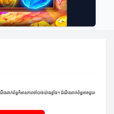
ាក់ព័ន្ធក៏មានភាពចាំបាច់យ៉ាងខ្លាំង។ ដំណឹងពាក់ព័ន្ធអាចជួយ