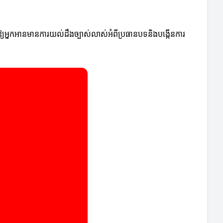
ឱ្យអ្នកអានមានការយល់ដឹងច្បាស់លាស់អំពីប្រធានបទនិងបង្កើនការ