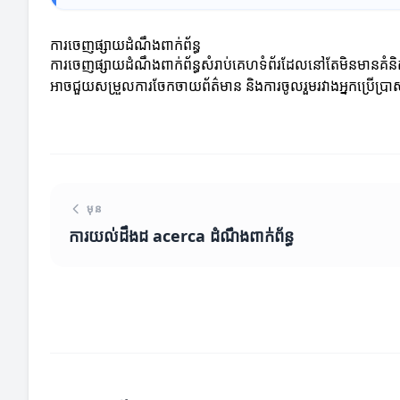
ការចេញផ្សាយដំណឹងពាក់ព័ន្ធ
ការចេញផ្សាយដំណឹងពាក់ព័ន្ធសំរាប់គេហទំព័រដែលនៅតែមិនមានគំនិត
អាចជួយសម្រួលការចែកចាយព័ត៌មាន និងការចូលរួមរវាងអ្នកប្រើប្រា
មុន
ការយល់ដឹងដ acerca ដំណឹងពាក់ព័ន្ធ