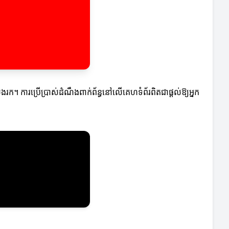
រក។ ការប្រើប្រាស់ដំណឹងពាក់ព័ន្ធនៅលើគេហទំព័រពិតជាផ្តល់ឱ្យអ្នក