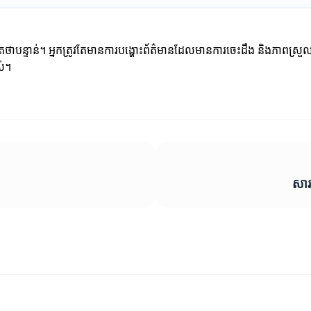
ថាបន្ទាន់។ អ្នកត្រូវតែមានការបង្ហោះព័ត៌មានដែលមានការចេះដឹង និងភាពស្
ស់។
សារ