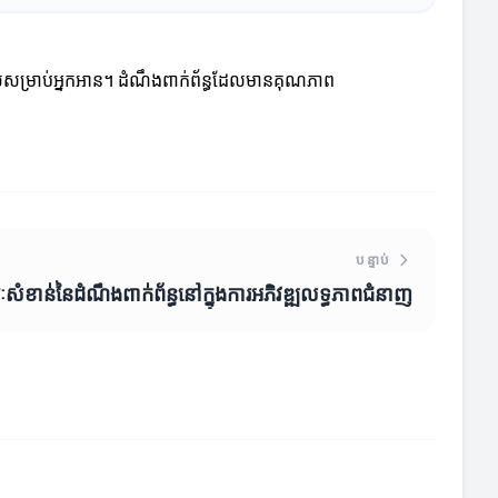
រួលសម្រាប់អ្នកអាន។ ដំណឹងពាក់ព័ន្ធដែលមានគុណភាព
បន្ទាប់
ៈសំខាន់នៃដំណឹងពាក់ព័ន្ធនៅក្នុងការអភិវឌ្ឍលទ្ធភាពជំនាញ