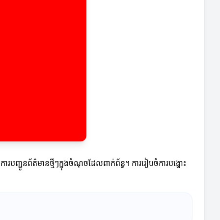
ជូនព័ត៌មានថ្មីៗក្នុងចំណុចដែលពាក់ព័ន្ធ។ ការរៀបចំការបង្ហោះ