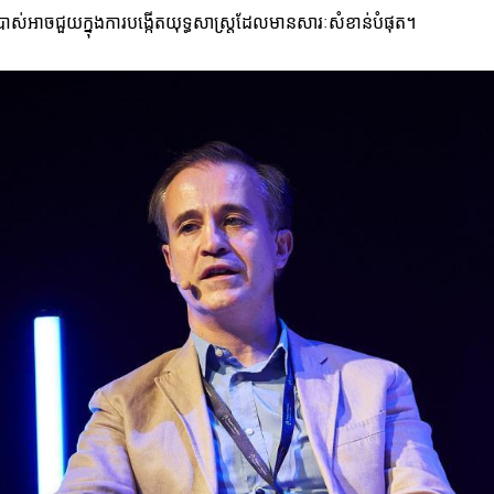
ាស់អាចជួយក្នុងការបង្កើតយុទ្ធសាស្ត្រដែលមានសារៈសំខាន់បំផុត។