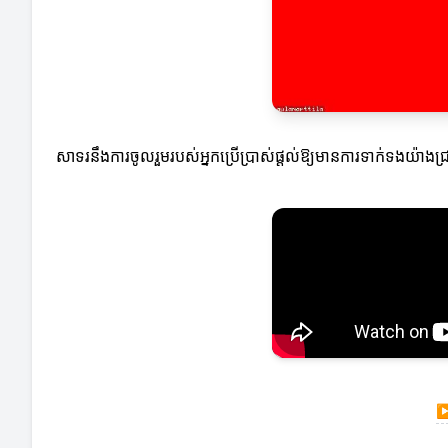
សាទរនឹងការចូលរួមរបស់អ្នកប្រើប្រាស់ផ្តល់ឱ្យមានការទាក់ទងយ៉ាងជ