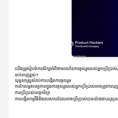
យើងត្រូវរៀបចំការសិក្សាអំពីថាមពលនៃការចូលរួមរបស់អ្នកប្រើប្រាស
ទាក់ទាញខ្ពស់។
យុទ្ធសាស្ត្រសំរាប់ការបង្កើតការចូលរួម
ការកែលម្អសមត្ថភាពក្នុងការចូលរួមរបស់អ្នកប្រើប្រាស់អាចត្រូវការយុទ្ធស
ការប្រើប្រាស់បច្ចេកវិទ្យា
ការ​បង្កើត​កម្មវិធី​និង​វេបសាយ​ដែលអាចប្រើប្រាស់បានយ៉ាងងាយស្រួ