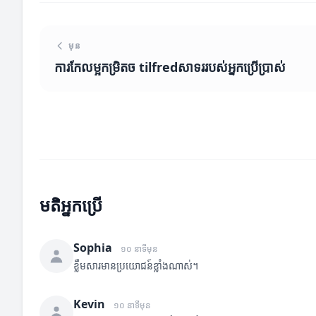
មុន
ការកែលម្អកម្រិតច tilfredសាទររបស់អ្នកប្រើប្រាស់
មតិអ្នកប្រើ
Sophia
១០ នាទីមុន
ខ្លឹមសារមានប្រយោជន៍ខ្លាំងណាស់។
Kevin
១០ នាទីមុន