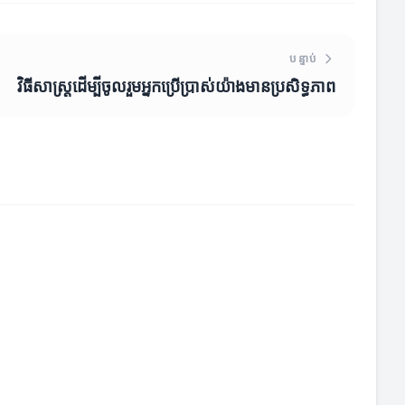
បន្ទាប់
វិធីសាស្រ្តដើម្បីចូលរួមអ្នកប្រើប្រាស់យ៉ាងមានប្រសិទ្ធភាព