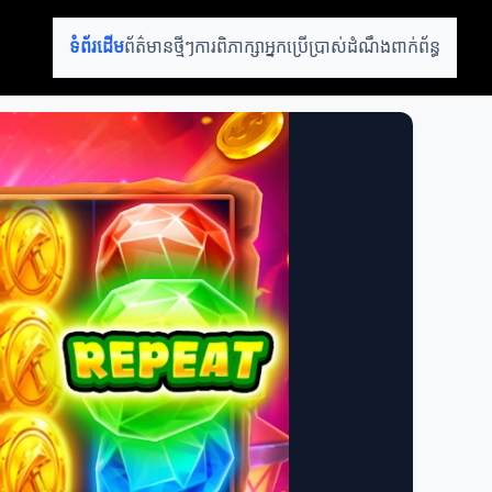
ទំព័រដើម
ព័ត៌មានថ្មីៗ
ការពិភាក្សា
អ្នកប្រើប្រាស់
ដំណឹងពាក់ព័ន្ធ