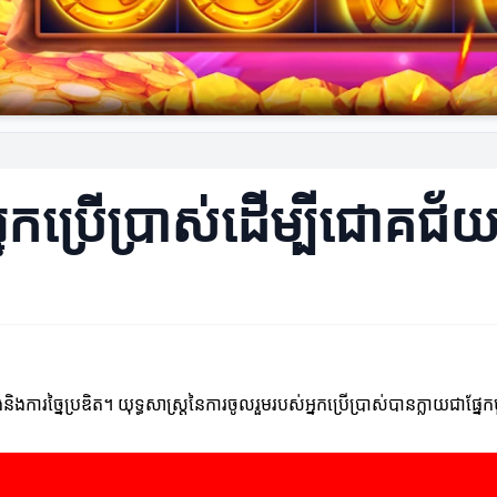
មអ្នកប្រើប្រាស់ដើម្បីជោគ
រសំណង់និងការច្នៃប្រឌិត។ យុទ្ធសាស្ត្រនៃការចូលរួមរបស់អ្នកប្រើប្រាស់បានក