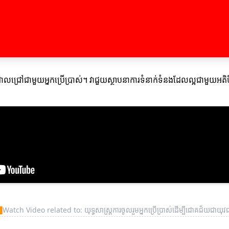
្រាលជ្រៅជាមួយអ្នកប្រើប្រាស់។ វាជួយស្ថាបនាការទំនាក់ទំនងដែលល្អជាមួយអត
▶
Watch Video related to: យុទ្ធសាស្ត្រការចូលរួមអ្នកប្រើប្រាស់ដើម្បីជោគជ័យជាយុ