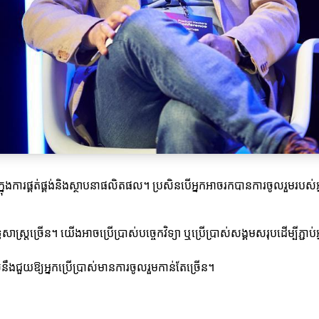
់ក្នុងការផ្គត់ផ្គង់និងស្ថាបនាផលិតផល។ ប្រសិនបើអ្នកអាចរកបានការចូលរួមរប
ាស្ត្រច្រើន។ យើងអាចប្រើប្រាស់បច្ចេកវិទ្យា ឬប្រើប្រាស់សង្គមសរុបដើម្បីភ្ជាប់អ
លនឹងជួយឱ្យអ្នកប្រើប្រាស់មានការចូលរួមកាន់តែច្រើន។