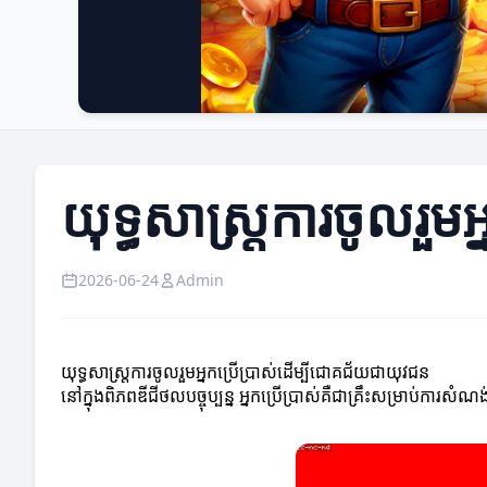
យុទ្ធសាស្ត្រការចូលរួ
2026-06-24
Admin
យុទ្ធសាស្ត្រការចូលរួមអ្នកប្រើប្រាស់ដើម្បីជោគជ័យជាយុវជន
នៅក្នុងពិភពឌីជីថលបច្ចុប្បន្ន អ្នកប្រើប្រាស់គឺជាគ្រឹះសម្រាប់កា