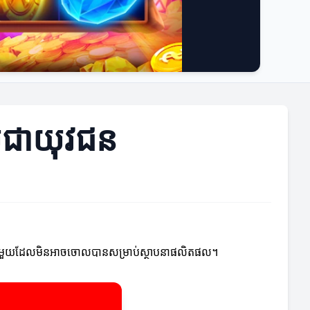
ជ័យជាយុវជន
្លាយជាផ្នែកមួយដែលមិនអាចចោលបានសម្រាប់ស្ថាបនាផលិតផល។