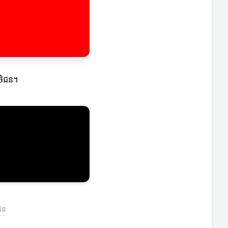
ិថិជន។
វជន