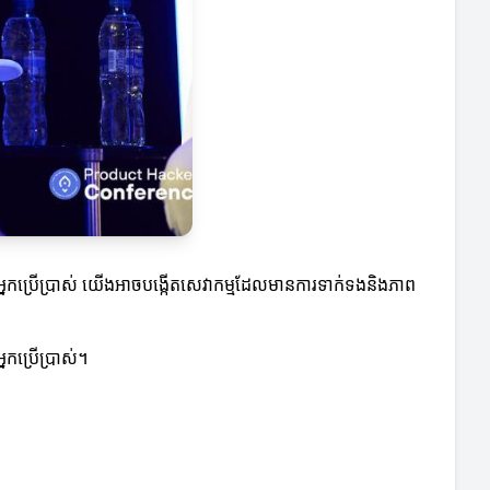
ស់អ្នកប្រើប្រាស់ យើងអាចបង្កើតសេវាកម្មដែលមានការទាក់ទងនិងភាព
្នកប្រើប្រាស់។